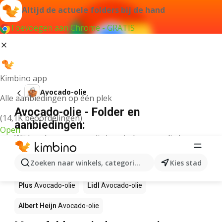
Altijd de actuele folders bij de hand
Toevoegen aan Chrome - GRATIS
Kimbino app
Avocado-olie
Alle aanbiedingen op één plek
Avocado-olie - Folder en
(14,1K beoordelingen)
aanbiedingen:
Open
Wij konden geen resultaten vinden voor die term.
Avocado-olie in actie – Waar te
Zoeken naar winkels, categorieën, producten...
Kies stad
koop?
Plus
Avocado-olie
Lidl
Avocado-olie
Albert Heijn
Avocado-olie