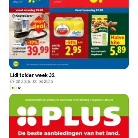
Lidl folder week 32
03-08-2026
-
09-08-2026
Lidl