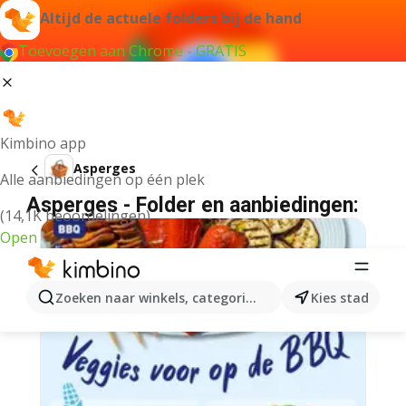
Altijd de actuele folders bij de hand
Toevoegen aan Chrome - GRATIS
Kimbino app
Asperges
Alle aanbiedingen op één plek
Asperges - Folder en aanbiedingen:
(14,1K beoordelingen)
Open
Zoeken naar winkels, categorieën, producten...
Kies stad