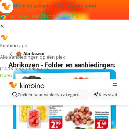
Altijd de actuele folders bij de hand
Toevoegen aan Chrome - GRATIS
Kimbino app
Abrikozen
Alle aanbiedingen op één plek
Abrikozen - Folder en aanbiedingen:
(14,1K beoordelingen)
Open
Zoeken naar winkels, categorieën, producten...
Kies stad