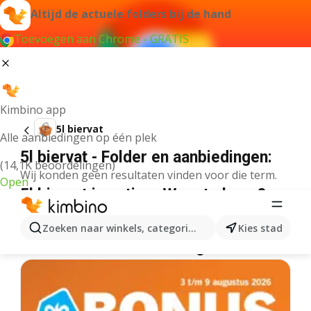
Altijd de actuele folders bij de hand
Toevoegen aan Chrome - GRATIS
Kimbino app
5l biervat
Alle aanbiedingen op één plek
5l biervat - Folder en aanbiedingen:
(14,1K beoordelingen)
Wij konden geen resultaten vinden voor die term.
Open
5l biervat in actie – Waar te koop?
Plus
5l biervat
Lidl
5l biervat
Albert Heijn
5l biervat
Zoeken naar winkels, categorieën, producten...
Kies stad
Meer folders uit de categorie