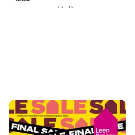
ADVERTENTIE