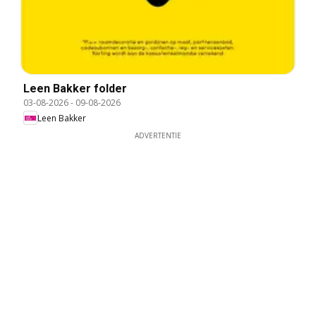
Leen Bakker folder
03-08-2026
-
09-08-2026
Leen Bakker
ADVERTENTIE