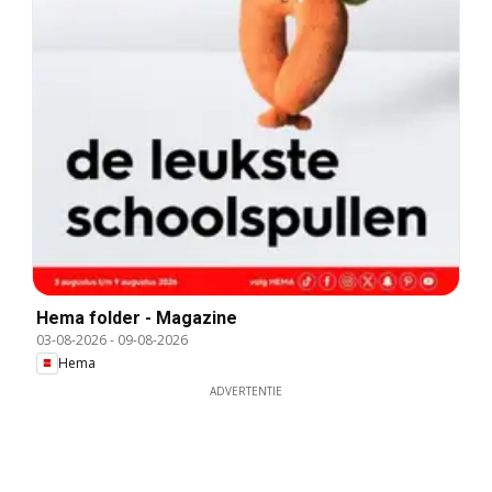
Hema folder - Magazine
03-08-2026
-
09-08-2026
Hema
ADVERTENTIE