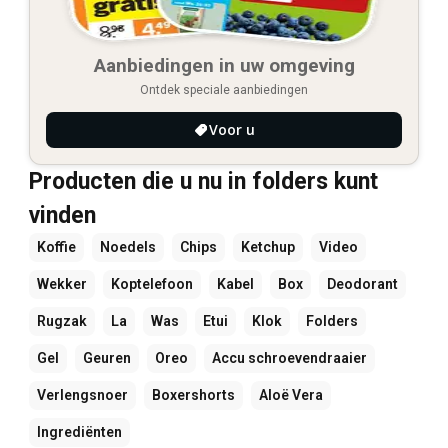
Aanbiedingen in uw omgeving
Ontdek speciale aanbiedingen
Voor u
Producten die u nu in folders kunt
vinden
Koffie
Noedels
Chips
Ketchup
Video
Wekker
Koptelefoon
Kabel
Box
Deodorant
Rugzak
La
Was
Etui
Klok
Folders
Gel
Geuren
Oreo
Accu schroevendraaier
Verlengsnoer
Boxershorts
Aloë Vera
Ingrediënten