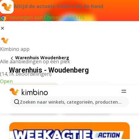
Altijd de actuele folders bij de hand
Toevoegen aan Chrome - GRATIS
Kimbino app
Warenhuis Woudenberg
Alle aanbiedingen op één plek
Warenhuis - Woudenberg
(14,1K beoordelingen)
Open
Zoeken naar winkels, categorieën, producten...
Hema
Aanbiedingen