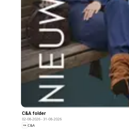
C&A folder
02-08-2026
-
31-08-2026
C&A