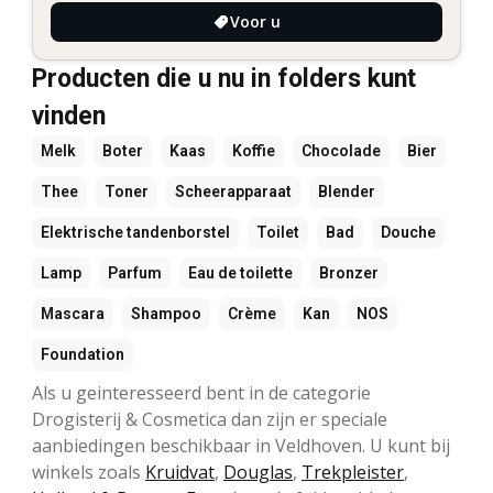
Voor u
Producten die u nu in folders kunt
vinden
Melk
Boter
Kaas
Koffie
Chocolade
Bier
Thee
Toner
Scheerapparaat
Blender
Elektrische tandenborstel
Toilet
Bad
Douche
Lamp
Parfum
Eau de toilette
Bronzer
Mascara
Shampoo
Crème
Kan
NOS
Foundation
Als u geinteresseerd bent in de categorie
Drogisterij & Cosmetica dan zijn er speciale
aanbiedingen beschikbaar in Veldhoven. U kunt bij
winkels zoals
Kruidvat
,
Douglas
,
Trekpleister
,