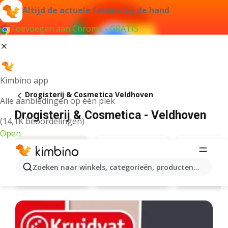
Altijd de actuele folders bij de hand
Toevoegen aan Chrome - GRATIS
Kimbino app
Drogisterij & Cosmetica Veldhoven
Alle aanbiedingen op één plek
Drogisterij & Cosmetica - Veldhoven
(14,1K beoordelingen)
Open
Zoeken naar winkels, categorieën, producten...
Kruidvat
Etos
Aanbiedingen