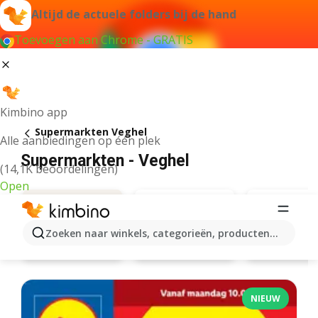
Altijd de actuele folders bij de hand
Toevoegen aan Chrome - GRATIS
Kimbino app
Supermarkten Veghel
Alle aanbiedingen op één plek
Supermarkten - Veghel
(14,1K beoordelingen)
Open
Zoeken naar winkels, categorieën, producten...
Albert Heijn
Lidl
Aanbiedingen
NIEUW