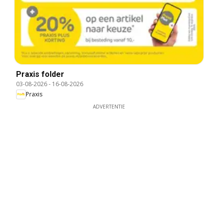
Praxis folder
03-08-2026
-
16-08-2026
Praxis
ADVERTENTIE