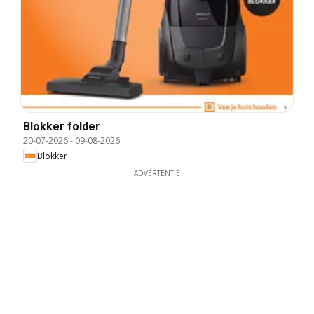
Blokker folder
20-07-2026
-
09-08-2026
Blokker
ADVERTENTIE