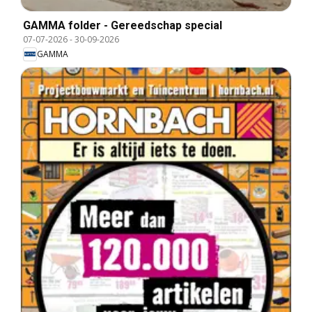
GAMMA folder - Gereedschap special
07-07-2026
-
30-09-2026
GAMMA