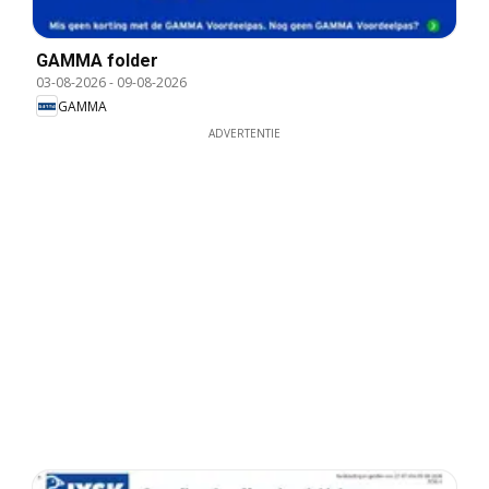
GAMMA folder
03-08-2026
-
09-08-2026
GAMMA
ADVERTENTIE