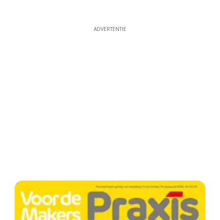
ADVERTENTIE