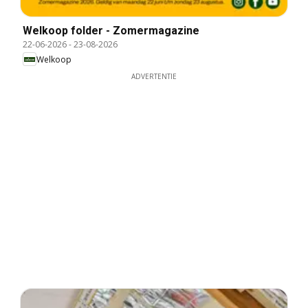
Welkoop folder - Zomermagazine
22-06-2026
-
23-08-2026
Welkoop
ADVERTENTIE