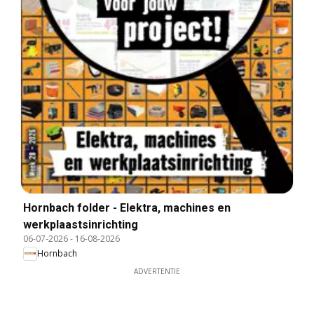
Hornbach folder - Elektra, machines en
werkplaastsinrichting
06-07-2026
-
16-08-2026
Hornbach
ADVERTENTIE