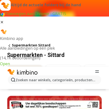
Altijd de actuele folders bij de hand
Toevoegen aan Chrome - GRATIS
Kimbino app
Supermarkten Sittard
Alle aanbiedingen op één plek
Supermarkten - Sittard
(14,1K beoordelingen)
Open
Zoeken naar winkels, categorieën, producten...
Albert Heijn
Lidl
Aanbiedingen