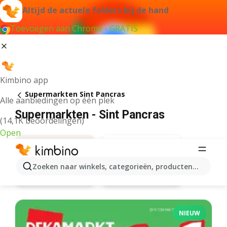
Altijd de actuele folders bij de hand
Toevoegen aan Chrome - GRATIS
Kimbino app
Supermarkten Sint Pancras
Alle aanbiedingen op één plek
Supermarkten - Sint Pancras
(14,1K beoordelingen)
Open
Zoeken naar winkels, categorieën, producten...
Dekamarkt
Aanbiedingen
NIEUW