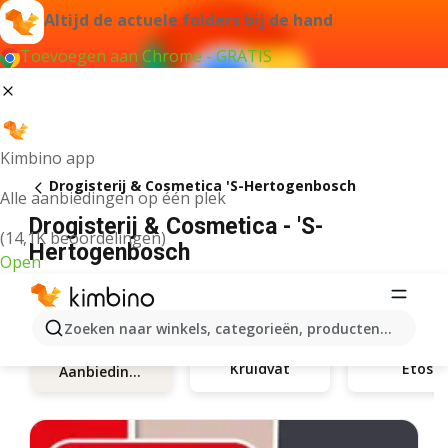
Altijd de actuele folders bij de hand
Toevoegen aan Chrome - GRATIS
Kimbino app
Drogisterij & Cosmetica 'S-Hertogenbosch
Alle aanbiedingen op één plek
Drogisterij & Cosmetica - 'S-
(14,1K beoordelingen)
Hertogenbosch
Open
Zoeken naar winkels, categorieën, producten...
Kruidvat
Etos
Aanbiedingen