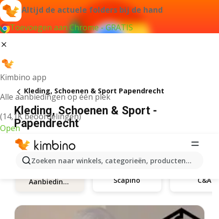
Altijd de actuele folders bij de hand
Toevoegen aan Chrome - GRATIS
Kimbino app
Kleding, Schoenen & Sport Papendrecht
Alle aanbiedingen op één plek
Kleding, Schoenen & Sport -
(14,1K beoordelingen)
Papendrecht
Open
Zoeken naar winkels, categorieën, producten...
Scapino
C&A
Aanbiedingen