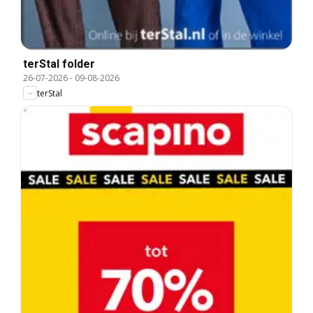
terStal folder
26-07-2026
-
09-08-2026
terStal