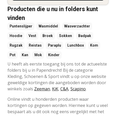
Producten die u nu in folders kunt
vinden
Puntenslijper
Wasmiddel
Wasverzachter
Hoodie
Vest
Broek
Sokken
Badpak
Rugzak
Reistas
Paraplu
Lunchbox
Kom
Pot
Kan
Mok
Kinder
U heeft als eerste toegang bij ons tot de actueelste
folders bij u in Papendrecht! Bij de categorie
Kleding, Schoenen & Sport vindt u op onze website
geweldige kortingen die aangeboden worden door
winkels zoals
Zeeman
,
KiK
,
C&A
,
Scapino
.
Online vindt u honderden producten waar
kortingen op gegeven worden. Hiermee kunt u veel
bespaart als u dit ook nog eens vergelijkt met het