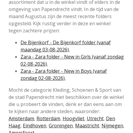
assortiment dat u in de winkel vindt of elders in de
omgeving van Papendrecht vindt. In de tijd van de
maand Augustus zijn de meest recente folders
opgesteld. Kijk rustig verder in deze en winkel
tegen zachtere prijzen:
De Bijenkorf - De Bijenkorf folder (vanaf
maandag 03-08-2026)
,
Zara - Zara folder - New in Girls (vanaf zondag
02-08-2026)
,
Zara - Zara folder - New in Boys (vanaf
zondag 02-08-2026)
,
Mocht de categorie Kleding, Schoenen & Sport van
de stad Papendrecht niet beschikken over de winkel
die u probeert de vinden, denk er dan eens aan om
te kijken naar andere steden, waaronder:
Amsterdam
,
Rotterdam
,
Hoogvliet
,
Utrecht
,
Den
Haag
,
Eindhoven
,
Groningen
,
Maastricht
,
Nijmegen
,
Amersfoort
.