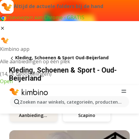
Altijd de actuele folders bij de hand
Toevoegen aan Chrome - GRATIS
Kimbino app
Kleding, Schoenen & Sport Oud-Beijerland
Alle aanbiedingen op één plek
Kleding, Schoenen & Sport - Oud-
(14,1K beoordelingen)
Beijerland
Open
Zoeken naar winkels, categorieën, producten...
Scapino
Aanbiedingen