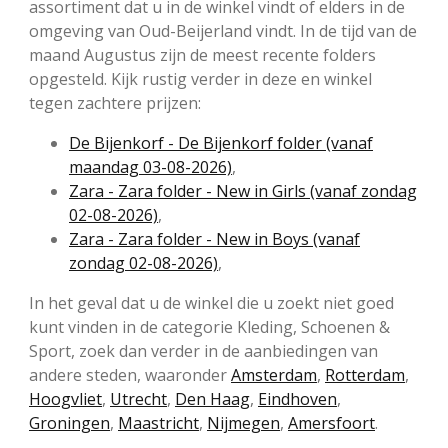
assortiment dat u in de winkel vindt of elders in de
omgeving van Oud-Beijerland vindt. In de tijd van de
maand Augustus zijn de meest recente folders
opgesteld. Kijk rustig verder in deze en winkel
tegen zachtere prijzen:
De Bijenkorf - De Bijenkorf folder (vanaf
maandag 03-08-2026)
,
Zara - Zara folder - New in Girls (vanaf zondag
02-08-2026)
,
Zara - Zara folder - New in Boys (vanaf
zondag 02-08-2026)
,
In het geval dat u de winkel die u zoekt niet goed
kunt vinden in de categorie Kleding, Schoenen &
Sport, zoek dan verder in de aanbiedingen van
andere steden, waaronder
Amsterdam
,
Rotterdam
,
Hoogvliet
,
Utrecht
,
Den Haag
,
Eindhoven
,
Groningen
,
Maastricht
,
Nijmegen
,
Amersfoort
.