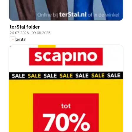
terStal folder
26-07-2026
-
09-08-2026
terStal