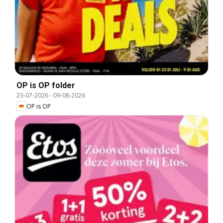
OP is OP folder
23-07-2026
-
09-08-2026
OP is OP