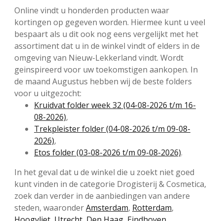
Online vindt u honderden producten waar
kortingen op gegeven worden. Hiermee kunt u veel
bespaart als u dit ook nog eens vergelijkt met het
assortiment dat u in de winkel vindt of elders in de
omgeving van Nieuw-Lekkerland vindt. Wordt
geinspireerd voor uw toekomstigen aankopen. In
de maand Augustus hebben wij de beste folders
voor u uitgezocht:
Kruidvat folder week 32 (04-08-2026 t/m 16-
08-2026)
,
Trekpleister folder (04-08-2026 t/m 09-08-
2026)
,
Etos folder (03-08-2026 t/m 09-08-2026)
.
In het geval dat u de winkel die u zoekt niet goed
kunt vinden in de categorie Drogisterij & Cosmetica,
zoek dan verder in de aanbiedingen van andere
steden, waaronder
Amsterdam
,
Rotterdam
,
Hoogvliet
,
Utrecht
,
Den Haag
,
Eindhoven
,