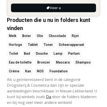
Voor u
Producten die u nu in folders kunt
vinden
Melk
Boter
Olie
Chocolade
Rijst
Horloge
Tablet
Toner
Scheerapparaat
Toilet
Bad
Douche
Lamp
Parfum
Eau de toilette
Bronzer
Mascara
Shampoo
Crème
Kan
NOS
Foundation
Als u geinteresseerd bent in de categorie
Drogisterij & Cosmetica dan zijn er speciale
aanbiedingen beschikbaar in Nieuw-Lekkerland. U
kunt bij winkels zoals
Da
door de folders bladeren
en bij nog veel meer andere winkels!