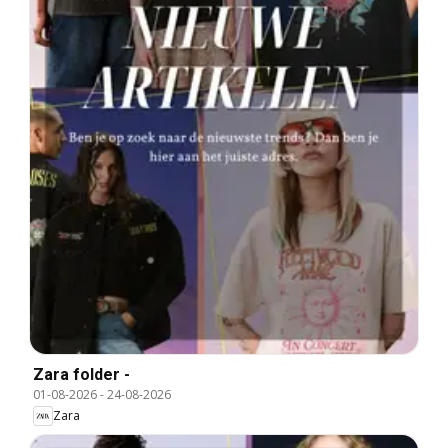
Zara folder -
01-08-2026
-
24-08-2026
Zara