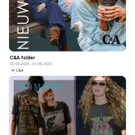
C&A folder
02-08-2026
-
31-08-2026
C&A