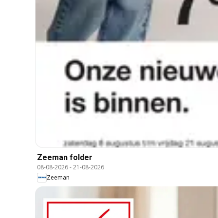
Zeeman folder
08-08-2026
-
21-08-2026
Zeeman