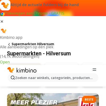
Altijd de actuele folders bij de hand
Toevoegen aan Chrome - GRATIS
Kimbino app
Supermarkten Hilversum
Alle aanbiedingen op één plek
Supermarkten - Hilversum
(14,1K beoordelingen)
Open
Zoeken naar winkels, categorieën, producten...
Albert Heijn
Lidl
Aanbiedingen
BESTE