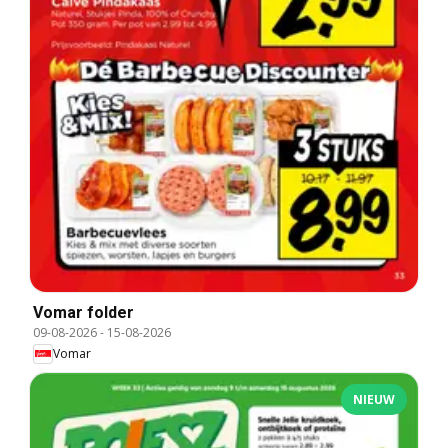
Vomar folder
09-08-2026
-
15-08-2026
Vomar
NIEUW