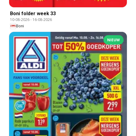
Boni folder week 33
10-08-2026
-
16-08-2026
Boni
NIEUW