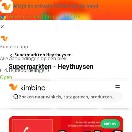
Altijd de actuele folders bij de hand
Toevoegen aan Chrome - GRATIS
Kimbino app
Supermarkten Heythuysen
Alle aanbiedingen op één plek
Supermarkten - Heythuysen
(14,1K beoordelingen)
Open
Zoeken naar winkels, categorieën, producten...
Albert Heijn
Lidl
Aanbiedingen
NIEUW