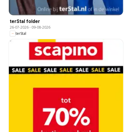
terStal folder
26-07-2026
-
09-08-2026
terStal