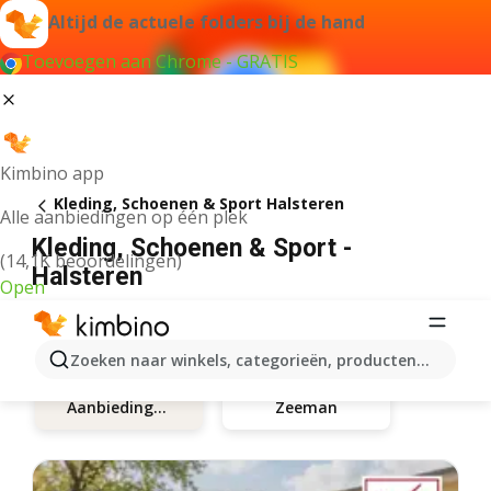
Altijd de actuele folders bij de hand
Toevoegen aan Chrome - GRATIS
Kimbino app
Kleding, Schoenen & Sport Halsteren
Alle aanbiedingen op één plek
Kleding, Schoenen & Sport -
(14,1K beoordelingen)
Halsteren
Open
Zoeken naar winkels, categorieën, producten...
Zeeman
Aanbiedingen