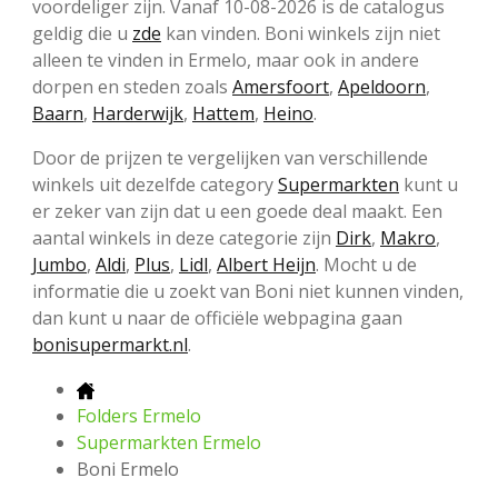
voordeliger zijn. Vanaf 10-08-2026 is de catalogus
geldig die u
zde
kan vinden. Boni winkels zijn niet
alleen te vinden in Ermelo, maar ook in andere
dorpen en steden zoals
Amersfoort
,
Apeldoorn
,
Baarn
,
Harderwijk
,
Hattem
,
Heino
.
Door de prijzen te vergelijken van verschillende
winkels uit dezelfde category
Supermarkten
kunt u
er zeker van zijn dat u een goede deal maakt. Een
aantal winkels in deze categorie zijn
Dirk
,
Makro
,
Jumbo
,
Aldi
,
Plus
,
Lidl
,
Albert Heijn
. Mocht u de
informatie die u zoekt van Boni niet kunnen vinden,
dan kunt u naar de officiële webpagina gaan
bonisupermarkt.nl
.
Folders Ermelo
Supermarkten Ermelo
Boni Ermelo