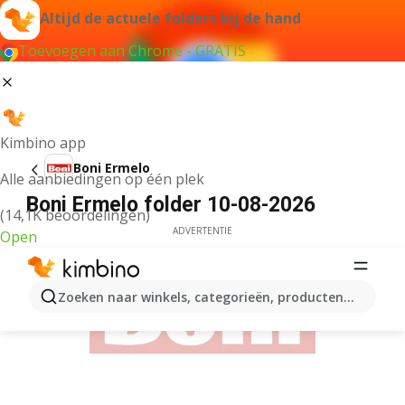
Altijd de actuele folders bij de hand
Toevoegen aan Chrome - GRATIS
Kimbino app
Boni Ermelo
Alle aanbiedingen op één plek
Boni Ermelo folder 10-08-2026
(14,1K beoordelingen)
ADVERTENTIE
Open
Zoeken naar winkels, categorieën, producten...