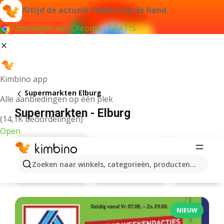
Altijd de actuele folders bij de hand
Toevoegen aan Chrome - GRATIS
Kimbino app
Supermarkten Elburg
Alle aanbiedingen op één plek
Supermarkten - Elburg
(14,1K beoordelingen)
Open
Zoeken naar winkels, categorieën, producten...
Jumbo
Aldi
Aanbiedingen
NIEUW