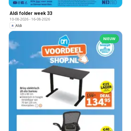
Aldi folder week 33
10-08-2026
-
16-08-2026
Aldi
NIEUW