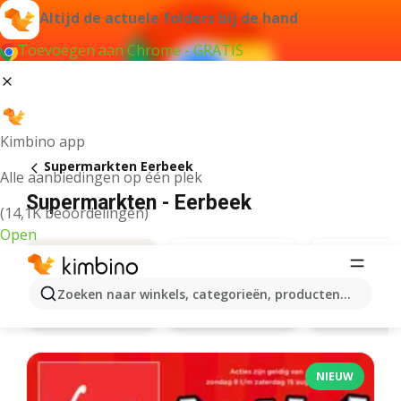
Altijd de actuele folders bij de hand
Toevoegen aan Chrome - GRATIS
Kimbino app
Supermarkten Eerbeek
Alle aanbiedingen op één plek
Supermarkten - Eerbeek
(14,1K beoordelingen)
Open
Zoeken naar winkels, categorieën, producten...
Jumbo
Plus
Aanbiedingen
NIEUW