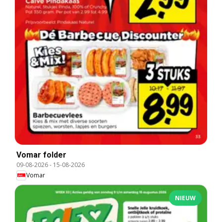
Vomar folder
09-08-2026
-
15-08-2026
Vomar
NIEUW