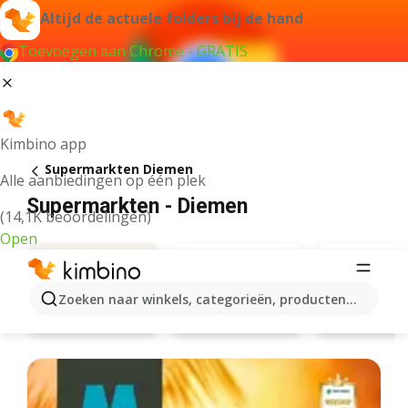
Altijd de actuele folders bij de hand
Toevoegen aan Chrome - GRATIS
Kimbino app
Supermarkten Diemen
Alle aanbiedingen op één plek
Supermarkten - Diemen
(14,1K beoordelingen)
Open
Zoeken naar winkels, categorieën, producten...
Albert Heijn
Jumbo
Aanbiedingen