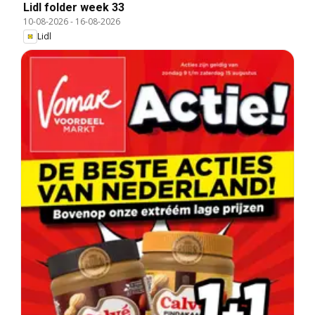
Lidl folder week 33
10-08-2026
-
16-08-2026
Lidl