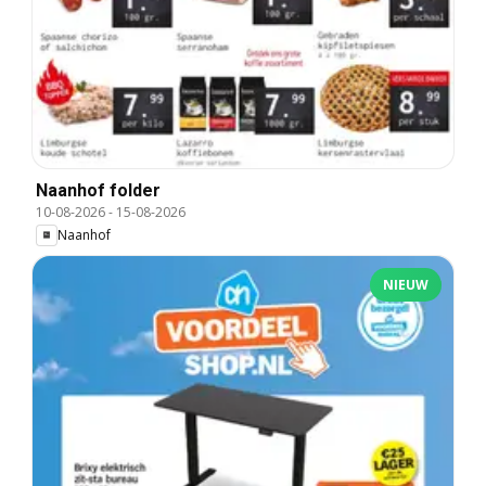
Naanhof folder
10-08-2026
-
15-08-2026
Naanhof
NIEUW