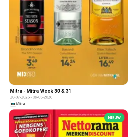
Mitra - Mitra Week 30 & 31
20-07-2026
-
09-08-2026
Mitra
NIEUW