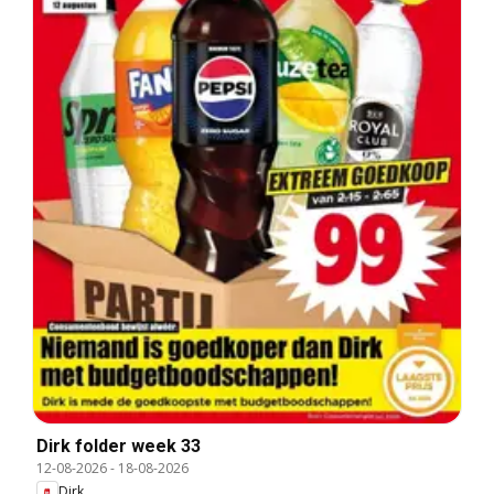
Dirk folder week 33
12-08-2026
-
18-08-2026
Dirk