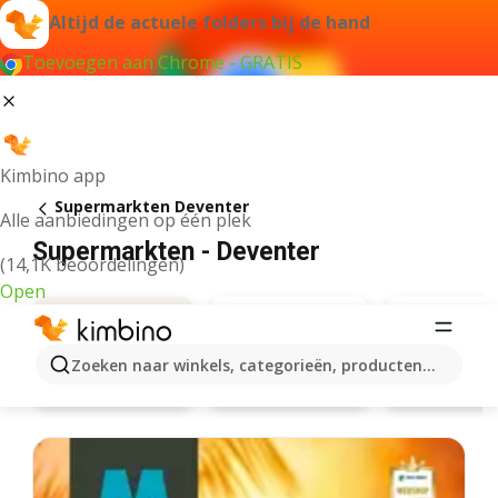
Altijd de actuele folders bij de hand
Toevoegen aan Chrome - GRATIS
Kimbino app
Supermarkten Deventer
Alle aanbiedingen op één plek
Supermarkten - Deventer
(14,1K beoordelingen)
Open
Zoeken naar winkels, categorieën, producten...
Albert Heijn
Lidl
Aanbiedingen