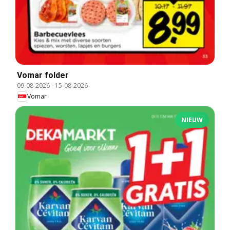
Vomar folder
09-08-2026
-
15-08-2026
Vomar
NIEUW