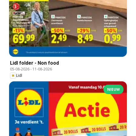
Lidl folder - Non food
05-08-2026
-
11-08-2026
Lidl
NIEUW