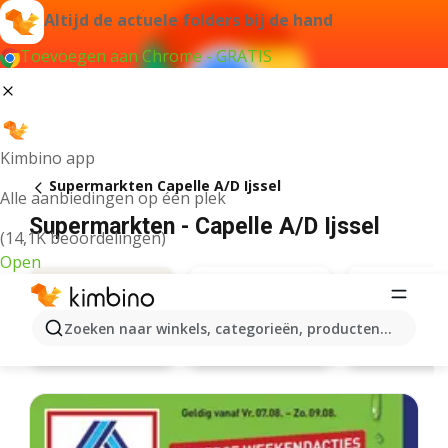
Altijd de actuele folders bij de hand
Toevoegen aan Chrome - GRATIS
Kimbino app
Supermarkten Capelle A/D Ijssel
Alle aanbiedingen op één plek
Supermarkten - Capelle A/D Ijssel
(14,1K beoordelingen)
Open
Zoeken naar winkels, categorieën, producten...
Plus
Mitra
Aanbiedingen