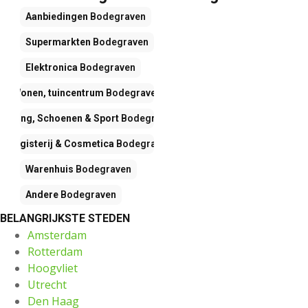
Aanbiedingen
Bodegraven
Supermarkten
Bodegraven
Elektronica
Bodegraven
Wonen, tuincentrum
Bodegraven
Kleding, Schoenen & Sport
Bodegraven
Drogisterij & Cosmetica
Bodegraven
Warenhuis
Bodegraven
Andere
Bodegraven
BELANGRIJKSTE STEDEN
Amsterdam
Rotterdam
Hoogvliet
Utrecht
Den Haag