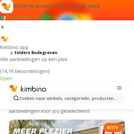
Altijd de actuele folders bij de hand
Toevoegen aan Chrome - GRATIS
Kimbino app
Folders Bodegraven
Alle aanbiedingen op één plek
(14,1K beoordelingen)
Open
Bodegraven - Meest recente folders
Zoeken naar winkels, categorieën, producten...
We hebben de laatste en meest populaire
aanbiedingen voor jou geselecteerd
BESTE