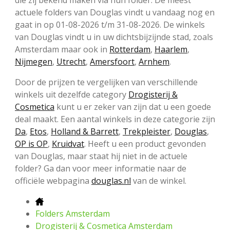
actuele folders van Douglas vindt u vandaag nog en
gaat in op 01-08-2026 t/m 31-08-2026. De winkels
van Douglas vindt u in uw dichtsbijzijnde stad, zoals
Amsterdam maar ook in
Rotterdam
,
Haarlem
,
Nijmegen
,
Utrecht
,
Amersfoort
,
Arnhem
.
Door de prijzen te vergelijken van verschillende
winkels uit dezelfde category
Drogisterij &
Cosmetica
kunt u er zeker van zijn dat u een goede
deal maakt. Een aantal winkels in deze categorie zijn
Da
,
Etos
,
Holland & Barrett
,
Trekpleister
,
Douglas
,
OP is OP
,
Kruidvat
. Heeft u een product gevonden
van Douglas, maar staat hij niet in de actuele
folder? Ga dan voor meer informatie naar de
officiële webpagina
douglas.nl
van de winkel.
Folders Amsterdam
Drogisterij & Cosmetica Amsterdam