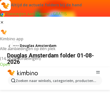
Altijd de actuele folders bij de hand
Toevoegen aan Chrome - GRATIS
Kimbino app
Douglas Amsterdam
Alle aanbiedingen op één plek
Douglas Amsterdam folder 01-08-
(14,1K beoordelingen)
2026
Open
ADVERTENTIE
Zoeken naar winkels, categorieën, producten...