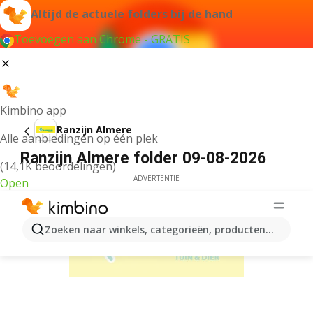
Altijd de actuele folders bij de hand
Toevoegen aan Chrome - GRATIS
Kimbino app
Ranzijn Almere
Alle aanbiedingen op één plek
Ranzijn Almere folder 09-08-2026
(14,1K beoordelingen)
ADVERTENTIE
Open
Zoeken naar winkels, categorieën, producten...