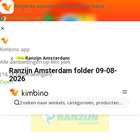
Altijd de actuele folders bij de hand
Toevoegen aan Chrome - GRATIS
Kimbino app
Ranzijn Amsterdam
Alle aanbiedingen op één plek
Ranzijn Amsterdam folder 09-08-
(14,1K beoordelingen)
2026
Open
ADVERTENTIE
Zoeken naar winkels, categorieën, producten...