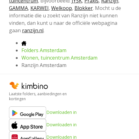
tuincentrum
, bijvoorbeeld:
JYSK
,
Praxis
,
Ranzijn
,
GAMMA
,
KARWEI
,
Welkoop
,
Blokker
. Mocht u de
informatie die u zoekt van Ranzijn niet kunnen
vinden, dan kunt u naar de officiële webpagina
gaan
ranzijn.nl
.
Folders Amsterdam
Wonen, tuincentrum Amsterdam
Ranzijn Amsterdam
Laatste folders, aanbiedingen en
kortingen
Downloaden in
Downloaden in
Downloaden in