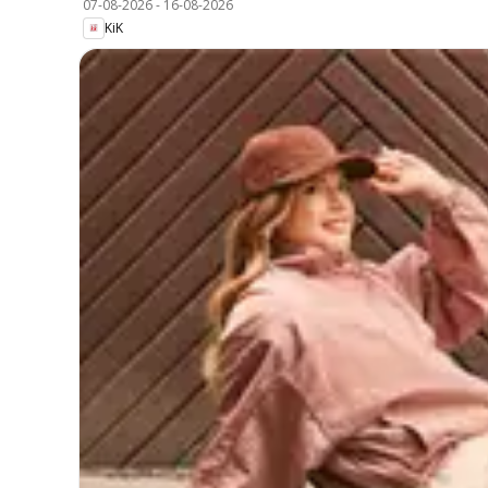
07-08-2026
-
16-08-2026
KiK