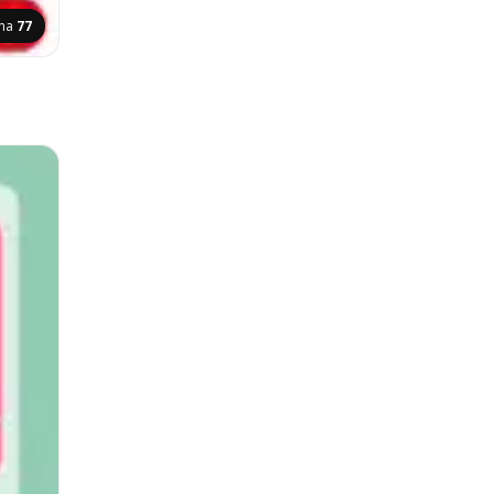
ina
77