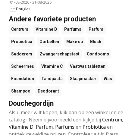
01-08-2026
-
31-08-2026
Douglas
Andere favoriete producten
Centrum
Vitamine D
Parfums
Parfum
Probiotica
Oorbellen
Make up
Blush
Sudocrem
Zwangerschapstest
Condooms
Scheermes
Vitamine C
Vaatwas tabletten
Foundation
Tandpasta
Slaapmasker
Was
Shampoo
Deodorant
Douchegordijn
Als u meer wilt kopen, klik dan op een winkel en de
catalogi. Neem bijvoorbeeld een kijkje bij
Centrum
,
Vitamine D
,
Parfum
,
Parfums
en
Probiotica
en
ontdek geweldige prijzen. Controleer altijd flyers