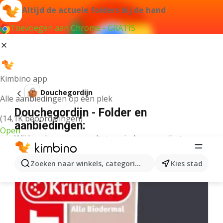
Altijd de actuele folders bij de hand
Toevoegen aan Chrome - GRATIS
Kimbino app
Douchegordijn
Alle aanbiedingen op één plek
Douchegordijn - Folder en
(14,1K beoordelingen)
aanbiedingen:
Open
Wij konden geen resultaten vinden voor die term.
Meer folders uit de categorie
Zoeken naar winkels, categorieën, producten...
Kies stad