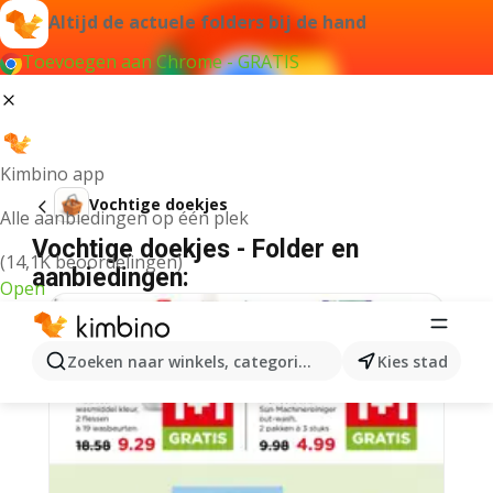
Altijd de actuele folders bij de hand
Toevoegen aan Chrome - GRATIS
Kimbino app
Vochtige doekjes
Alle aanbiedingen op één plek
Vochtige doekjes - Folder en
(14,1K beoordelingen)
aanbiedingen:
Open
Zoeken naar winkels, categorieën, producten...
Kies stad