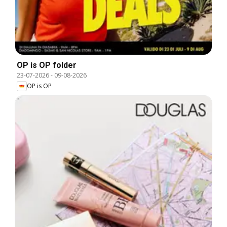
OP is OP folder
23-07-2026
-
09-08-2026
OP is OP