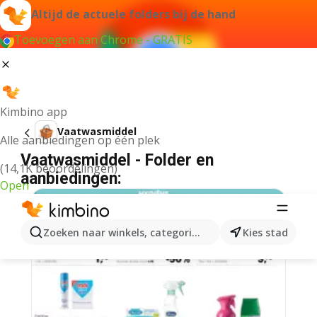
Altijd de actuele folders bij de hand
Toevoegen aan Chrome - GRATIS
Kimbino app
Vaatwasmiddel
Alle aanbiedingen op één plek
Vaatwasmiddel - Folder en
(14,1K beoordelingen)
aanbiedingen:
Open
Zoeken naar winkels, categorieën, producten...
Kies stad