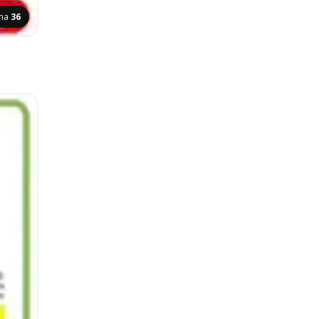
ina
36