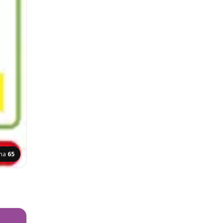
ina
65