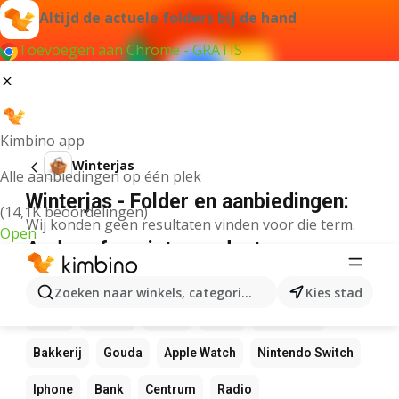
Altijd de actuele folders bij de hand
Toevoegen aan Chrome - GRATIS
Kimbino app
Winterjas
Alle aanbiedingen op één plek
Winterjas - Folder en aanbiedingen:
(14,1K beoordelingen)
Wij konden geen resultaten vinden voor die term.
Open
Andere favoriete producten
NOS
Bol
Rekenmachine
Canvas
Pizza
Zoeken naar winkels, categorieën, producten...
Kies stad
Sushi
Mango
Koffie
LEGO
Zwembad
Bakkerij
Gouda
Apple Watch
Nintendo Switch
Iphone
Bank
Centrum
Radio