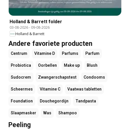
Holland & Barrett folder
03-08-2026
-
09-08-2026
Holland & Barrett
Andere favoriete producten
Centrum
Vitamine D
Parfums
Parfum
Probiotica
Oorbellen
Make up
Blush
Sudocrem
Zwangerschapstest
Condooms
Scheermes
Vitamine C
Vaatwas tabletten
Foundation
Douchegordijn
Tandpasta
Slaapmasker
Was
Shampoo
Peeling