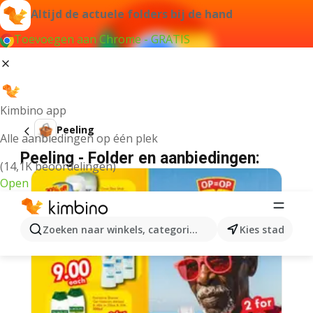
Altijd de actuele folders bij de hand
Toevoegen aan Chrome - GRATIS
Kimbino app
Peeling
Alle aanbiedingen op één plek
Peeling - Folder en aanbiedingen:
(14,1K beoordelingen)
Open
Zoeken naar winkels, categorieën, producten...
Kies stad