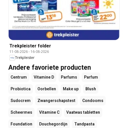
Trekpleister folder
11-08-2026
-
16-08-2026
Trekpleister
Andere favoriete producten
Centrum
Vitamine D
Parfums
Parfum
Probiotica
Oorbellen
Make up
Blush
Sudocrem
Zwangerschapstest
Condooms
Scheermes
Vitamine C
Vaatwas tabletten
Foundation
Douchegordijn
Tandpasta