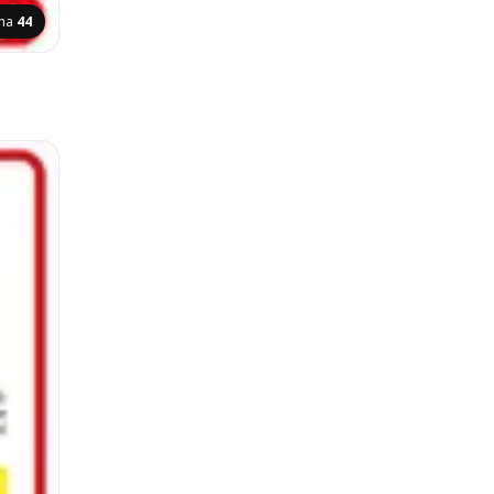
ina
44