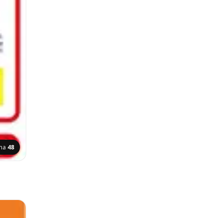
ina
48