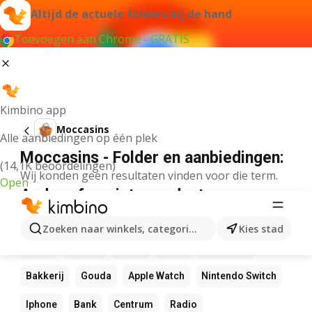
Altijd de actuele folders bij de hand
Toevoegen aan Chrome - GRATIS
Kimbino app
Moccasins
Alle aanbiedingen op één plek
Moccasins - Folder en aanbiedingen:
(14,1K beoordelingen)
Wij konden geen resultaten vinden voor die term.
Open
Andere favoriete producten
NOS
Bol
Rekenmachine
Canvas
Pizza
Zoeken naar winkels, categorieën, producten...
Kies stad
Sushi
Mango
Koffie
LEGO
Zwembad
Bakkerij
Gouda
Apple Watch
Nintendo Switch
Iphone
Bank
Centrum
Radio