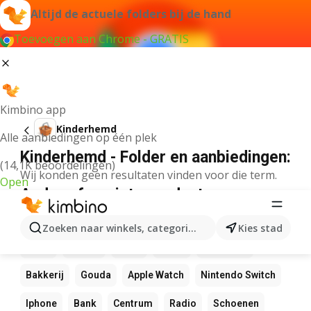
Altijd de actuele folders bij de hand
Toevoegen aan Chrome - GRATIS
Kimbino app
Kinderhemd
Alle aanbiedingen op één plek
Kinderhemd - Folder en aanbiedingen:
(14,1K beoordelingen)
Wij konden geen resultaten vinden voor die term.
Open
Andere favoriete producten
NOS
Bol
Rekenmachine
Canvas
Pizza
Zoeken naar winkels, categorieën, producten...
Kies stad
Sushi
Mango
LEGO
Koffie
Zwembad
Bakkerij
Gouda
Apple Watch
Nintendo Switch
Iphone
Bank
Centrum
Radio
Schoenen