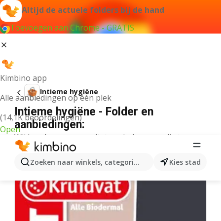
Altijd de actuele folders bij de hand
Toevoegen aan Chrome - GRATIS
Kimbino app
Intieme hygiëne
Alle aanbiedingen op één plek
Intieme hygiëne - Folder en
(14,1K beoordelingen)
aanbiedingen:
Open
Wij konden geen resultaten vinden voor die term.
Meer folders uit de categorie
Zoeken naar winkels, categorieën, producten...
Kies stad