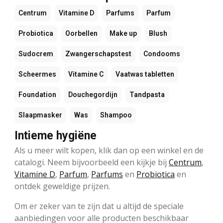
Centrum
Vitamine D
Parfums
Parfum
Probiotica
Oorbellen
Make up
Blush
Sudocrem
Zwangerschapstest
Condooms
Scheermes
Vitamine C
Vaatwas tabletten
Foundation
Douchegordijn
Tandpasta
Slaapmasker
Was
Shampoo
Intieme hygiëne
Als u meer wilt kopen, klik dan op een winkel en de
catalogi. Neem bijvoorbeeld een kijkje bij
Centrum
,
Vitamine D
,
Parfum
,
Parfums
en
Probiotica
en
ontdek geweldige prijzen.
Om er zeker van te zijn dat u altijd de speciale
aanbiedingen voor alle producten beschikbaar