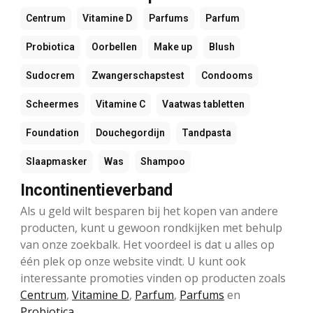
Centrum
Vitamine D
Parfums
Parfum
Probiotica
Oorbellen
Make up
Blush
Sudocrem
Zwangerschapstest
Condooms
Scheermes
Vitamine C
Vaatwas tabletten
Foundation
Douchegordijn
Tandpasta
Slaapmasker
Was
Shampoo
Incontinentieverband
Als u geld wilt besparen bij het kopen van andere
producten, kunt u gewoon rondkijken met behulp
van onze zoekbalk. Het voordeel is dat u alles op
één plek op onze website vindt. U kunt ook
interessante promoties vinden op producten zoals
Centrum
,
Vitamine D
,
Parfum
,
Parfums
en
Probiotica
.