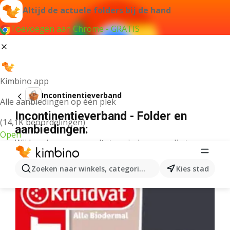
Altijd de actuele folders bij de hand
Toevoegen aan Chrome - GRATIS
Kimbino app
Incontinentieverband
Alle aanbiedingen op één plek
Incontinentieverband - Folder en
(14,1K beoordelingen)
aanbiedingen:
Open
Wij konden geen resultaten vinden voor die term.
Meer folders uit de categorie
Zoeken naar winkels, categorieën, producten...
Kies stad