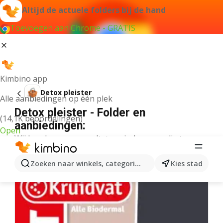
Altijd de actuele folders bij de hand
Toevoegen aan Chrome - GRATIS
Kimbino app
Detox pleister
Alle aanbiedingen op één plek
Detox pleister - Folder en
(14,1K beoordelingen)
aanbiedingen:
Open
Wij konden geen resultaten vinden voor die term.
Meer folders uit de categorie
Zoeken naar winkels, categorieën, producten...
Kies stad