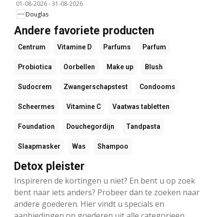
01-08-2026
-
31-08-2026
Douglas
Andere favoriete producten
Centrum
Vitamine D
Parfums
Parfum
Probiotica
Oorbellen
Make up
Blush
Sudocrem
Zwangerschapstest
Condooms
Scheermes
Vitamine C
Vaatwas tabletten
Foundation
Douchegordijn
Tandpasta
Slaapmasker
Was
Shampoo
Detox pleister
Inspireren de kortingen u niet? En bent u op zoek
bent naar iets anders? Probeer dan te zoeken naar
andere goederen. Hier vindt u specials en
aanbiedingen op goederen uit alle categorieën.