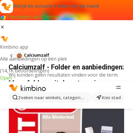
Altijd de actuele folders bij de hand
Toevoegen aan Chrome - GRATIS
Kimbino app
Calciumzalf
Alle aanbiedingen op één plek
Calciumzalf - Folder en aanbiedingen:
(14,1K beoordelingen)
Wij konden geen resultaten vinden voor die term.
Open
Meer folders uit de categorie
Zoeken naar winkels, categorieën, producten...
Kies stad