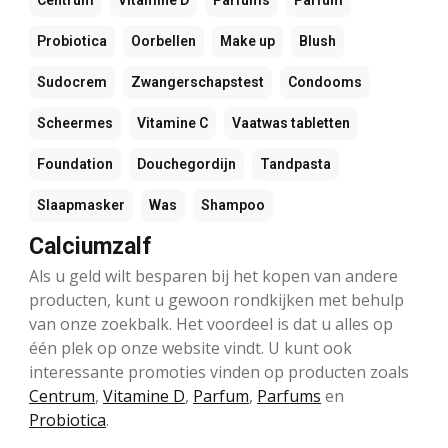
Probiotica
Oorbellen
Make up
Blush
Sudocrem
Zwangerschapstest
Condooms
Scheermes
Vitamine C
Vaatwas tabletten
Foundation
Douchegordijn
Tandpasta
Slaapmasker
Was
Shampoo
Calciumzalf
Als u geld wilt besparen bij het kopen van andere
producten, kunt u gewoon rondkijken met behulp
van onze zoekbalk. Het voordeel is dat u alles op
één plek op onze website vindt. U kunt ook
interessante promoties vinden op producten zoals
Centrum
,
Vitamine D
,
Parfum
,
Parfums
en
Probiotica
.