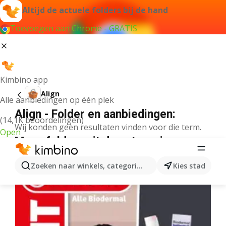
Altijd de actuele folders bij de hand
Toevoegen aan Chrome - GRATIS
Kimbino app
Align
Alle aanbiedingen op één plek
Align - Folder en aanbiedingen:
(14,1K beoordelingen)
Wij konden geen resultaten vinden voor die term.
Open
Meer folders uit de categorie
Zoeken naar winkels, categorieën, producten...
Kies stad