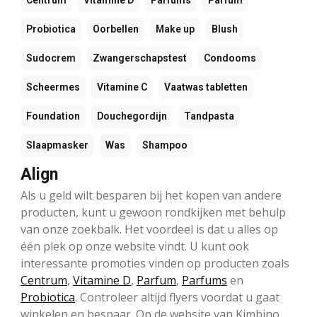
Probiotica
Oorbellen
Make up
Blush
Sudocrem
Zwangerschapstest
Condooms
Scheermes
Vitamine C
Vaatwas tabletten
Foundation
Douchegordijn
Tandpasta
Slaapmasker
Was
Shampoo
Align
Als u geld wilt besparen bij het kopen van andere
producten, kunt u gewoon rondkijken met behulp
van onze zoekbalk. Het voordeel is dat u alles op
één plek op onze website vindt. U kunt ook
interessante promoties vinden op producten zoals
Centrum
,
Vitamine D
,
Parfum
,
Parfums
en
Probiotica
. Controleer altijd flyers voordat u gaat
winkelen en bespaar. Op de website van Kimbino