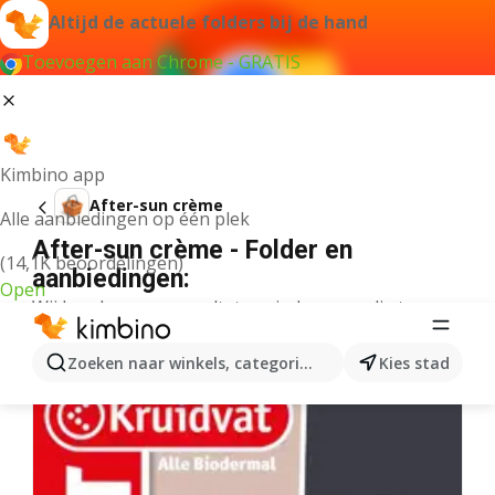
Altijd de actuele folders bij de hand
Toevoegen aan Chrome - GRATIS
Kimbino app
After-sun crème
Alle aanbiedingen op één plek
After-sun crème - Folder en
(14,1K beoordelingen)
aanbiedingen:
Open
Wij konden geen resultaten vinden voor die term.
Meer folders uit de categorie
Zoeken naar winkels, categorieën, producten...
Kies stad