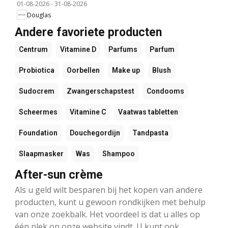
01-08-2026
-
31-08-2026
Douglas
Andere favoriete producten
Centrum
Vitamine D
Parfums
Parfum
Probiotica
Oorbellen
Make up
Blush
Sudocrem
Zwangerschapstest
Condooms
Scheermes
Vitamine C
Vaatwas tabletten
Foundation
Douchegordijn
Tandpasta
Slaapmasker
Was
Shampoo
After-sun crème
Als u geld wilt besparen bij het kopen van andere
producten, kunt u gewoon rondkijken met behulp
van onze zoekbalk. Het voordeel is dat u alles op
één plek op onze website vindt. U kunt ook