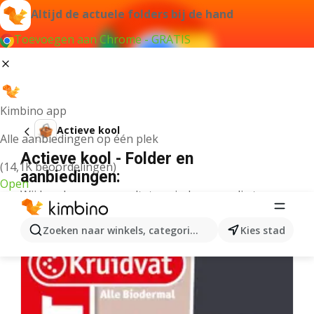
Altijd de actuele folders bij de hand
Toevoegen aan Chrome - GRATIS
Kimbino app
Actieve kool
Alle aanbiedingen op één plek
Actieve kool - Folder en
(14,1K beoordelingen)
aanbiedingen:
Open
Wij konden geen resultaten vinden voor die term.
Meer folders uit de categorie
Zoeken naar winkels, categorieën, producten...
Kies stad