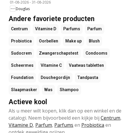
01-08-2026
-
31-08-2026
Douglas
Andere favoriete producten
Centrum
Vitamine D
Parfums
Parfum
Probiotica
Oorbellen
Make up
Blush
Sudocrem
Zwangerschapstest
Condooms
Scheermes
Vitamine C
Vaatwas tabletten
Foundation
Douchegordijn
Tandpasta
Slaapmasker
Was
Shampoo
Actieve kool
Als u meer wilt kopen, klik dan op een winkel en de
catalogi. Neem bijvoorbeeld een kijkje bij
Centrum
,
Vitamine D
,
Parfum
,
Parfums
en
Probiotica
en
ontdek geweldige prijzen.